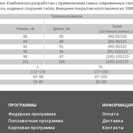
и. Комбинезон разработан с применением самых современных техн
ла, надежно сохраняя тепло. Внешнее покрытие изготовлена из 100% 
Таблица размеров
Талия
Рукава, см
Длина, см
(затяжные ремни), 
86
85
(80) 85/100
89
88
(85) 90/105
92
91
(90) 95/110
95
94
(95) 100/115
98
97
(100) 105/120
101
100
(105) 110/125
L
XL
172~178
177~183
93~99
97~103
79~85
83~89
ПРОГРАММЫ
ИНФОРМАЦИ
Фидерная программа
Оплата
Поплавочная программа
Доставка
Карповая программа
Контакты