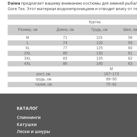
Daiwa
предлагает вашему вниманию костюмы для зимней рыбалк
Gore Tex. Этот материал водонепроницаем и отводит влагу от те
Куртка
Размер, см
Длина, см
Грудь, см
Шея, см
M
71
115
58
L
74
120
59
XL
77
125
60
2XL
80
130
61
3XL
83
135
62
4XL
86
140
63
M
рост, см
167~173
грудь, см
89~95
талия, см
75~81
КАТАЛОГ
Спиннинги
Катушки
Лески и шнуры