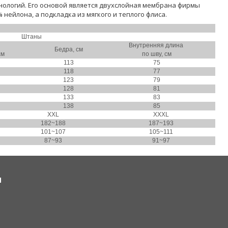
ологий. Его основой является двухслойная мембрана фирмы
нейлона, а подкладка из мягкого и теплого флиса.
Штаны
Внутренняя длина
Бедра, см
см
по шву, см
113
75
118
77
123
79
128
81
133
83
138
85
XXL
XXXL
182~188
187~193
101~107
105~111
87~93
91~97
Я