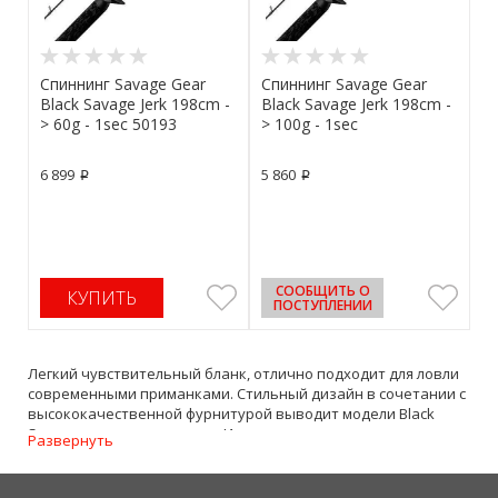
Спиннинг Savage Gear
Спиннинг Savage Gear
Black Savage Jerk 198cm -
Black Savage Jerk 198cm -
> 60g - 1sec 50193
> 100g - 1sec
6 899
5 860
p
p
СООБЩИТЬ О
КУПИТЬ
ПОСТУПЛЕНИИ
Легкий чувствительный бланк, отлично подходит для ловли
современными приманками. Стильный дизайн в сочетании с
высококачественной фурнитурой выводит модели Black
Savage в ряд выдающихся. Инновационные направляющие
Развернуть
кольца CC Coil Control. Одновременно изящное, мощное и
чувствительное!