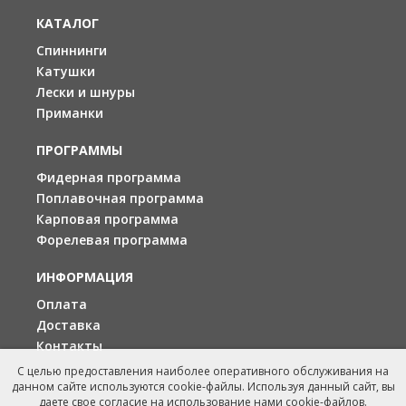
Кольца CCS SIC;
КАТАЛОГ
Высокомодульный графит ;
Матовая отделка графита ;
Спиннинги
Рукоятка из материала EVA ;
Катушки
чехол для удилища Ready to fish Deluxe.
Лески и шнуры
Приманки
ПРОГРАММЫ
Фидерная программа
Поплавочная программа
Карповая программа
Форелевая программа
ИНФОРМАЦИЯ
Оплата
Доставка
Контакты
С целью предоставления наиболее оперативного обслуживания на
данном сайте используются cookie-файлы. Используя данный сайт, вы
даете свое согласие на использование нами cookie-файлов.