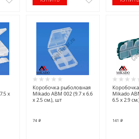
Коробочка рыболовная
Коробочка
.5 x
Mikado ABM 002 (9.7 x 6.6
Mikado ABM
x 2.5 см.), шт
6.5 x 2.9 см
74
141
p
p