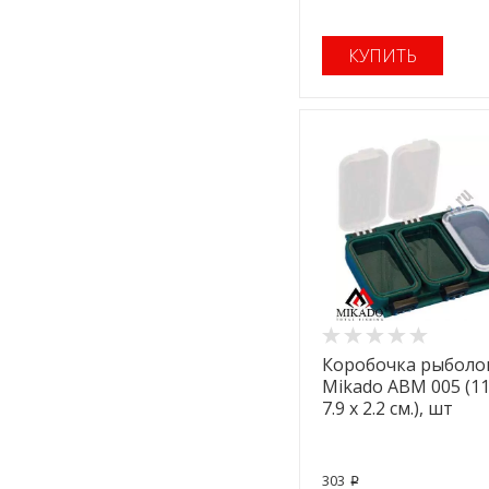
КУПИТЬ
Коробочка рыболо
Mikado ABM 005 (11
7.9 x 2.2 см.), шт
303
p