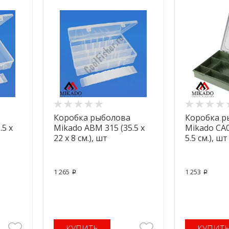
Коробка рыболова
Коробка р
.5 x
Mikado ABM 315 (35.5 x
Mikado CA00
22 x 8 см.), шт
5.5 см.), шт
1 265
1 253
p
p
КУПИТЬ
КУПИТ