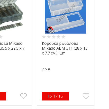
лова Mikado
Коробка рыболова
5.5 x 22.5 x 7
Mikado ABM 311 (28 x 13
x 7.7 см.), шт
705
p
Ь
КУПИТЬ