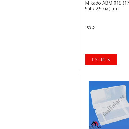
Mikado ABM 015 (17
9.4 x 2.9 см.), шт
153
p
КУПИТЬ