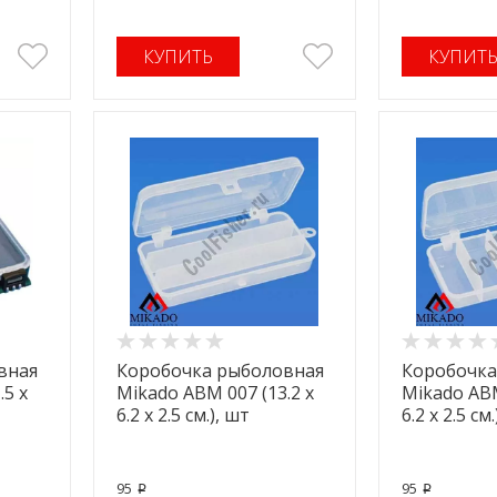
КУПИТЬ
КУПИТ
вная
Коробочка рыболовная
Коробочка
.5 x
Mikado ABM 007 (13.2 x
Mikado ABM
6.2 x 2.5 см.), шт
6.2 x 2.5 см
95
95
p
p