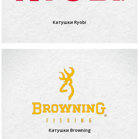
Катушки Ryobi
Катушки Browning