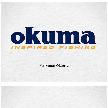
Катушки Okuma