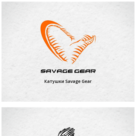
Катушки Savage Gear