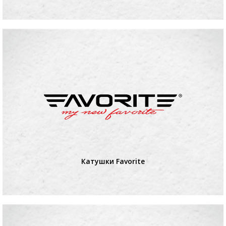
Катушки Favorite