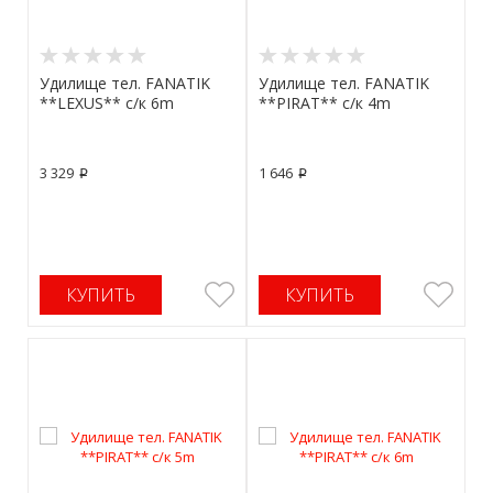
Удилище тел. FANATIK
Удилище тел. FANATIK
**LEXUS** с/к 6m
**PIRAT** с/к 4m
3 329
1 646
p
p
КУПИТЬ
КУПИТЬ