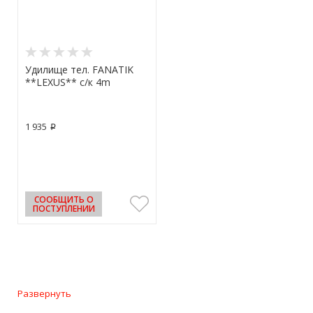
Удилище тел. FANATIK
**LEXUS** с/к 4m
1 935
p
СООБЩИТЬ О
ПОСТУПЛЕНИИ
Развернуть