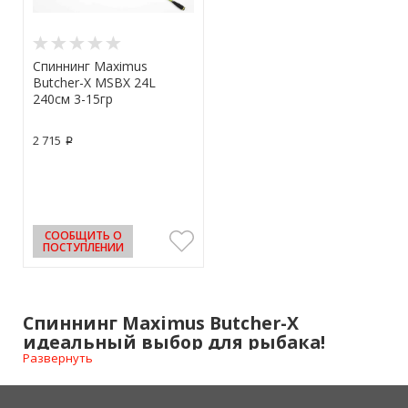
Спиннинг Maximus
Butcher-X MSBX 24L
240см 3-15гр
2 715
p
СООБЩИТЬ О
ПОСТУПЛЕНИИ
Спиннинг Maximus Butcher-X
идеальный выбор для рыбака!
Развернуть
Ищете надежный спиннинг для рыбалки? Спиннинг
Maximus Butcher-X
это именно то, что вам нужно! Эта
модель создана специально для любителей активного