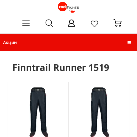
ose
Акции
Finntrail Runner 1519