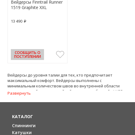
Вейдерсы Finntrail Runner
1519 Graphite XXL
13 490
p
СООБЩИТЬ О
ПОСТУПЛЕНИИ
Вейдерсы до уровня талии для тех, кто предпочитает
максимальный комфорт. Вейдерсы выполнены с
минимальным количеством швов во внутренней области
ног, из прочной четырехслойной ткани с мембраной «HARD-
Развернуть
TEX». Вейдерсы оснащены двумя накладными карманами,
анатомическим кроем, D-образными петлями для просушки,
ремнем с замком YKK, регулируемым по объему. Эластичные
подтяжки в комплект не входят, поставляются отдельно.
КАТАЛОГ
Мембрана
20000 мм 7000 г./м2/24ч
Спиннинги
Катушки