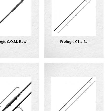
ogic C.O.M. Raw
Prologic C1 alfa