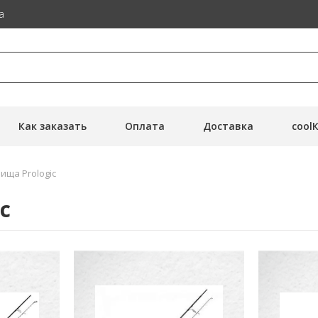
а
Как заказать
Оплата
Доставка
cool
ища Prologic
c