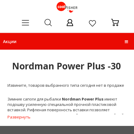
ose
Акции
Nordman Power Plus -30
Извините, товаров выбранного типа сегодня нет в продаже
Зимние сапоги для рыбалки
Nordman Power Plus
имеют
подошву усиленную специальной прочной пластиковой
вставкой. Рифленая поверхность вставки позволяет
уверенно держаться даже на льду. Внутри четырехслойный
Развернуть
утепляющий вкладыш. Он занимает мало места. Это
позволяет использовать сапоги без утеплителя и в
межсезонье.