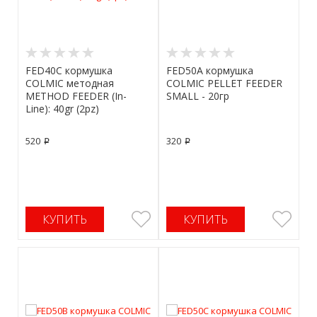
FED40C кормушка
FED50A кормушка
COLMIC методная
COLMIC PELLET FEEDER
METHOD FEEDER (In-
SMALL - 20гр
Line): 40gr (2pz)
520
320
p
p
КУПИТЬ
КУПИТЬ