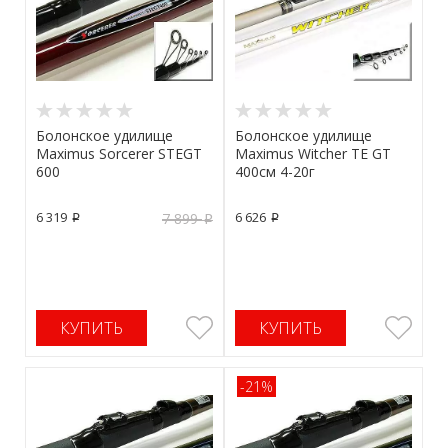
Болонское удилище
Болонское удилище
Maximus Sorcerer STEGT
Maximus Witcher TE GT
600
400см 4-20г
6 319
6 626
7 899
p
p
p
КУПИТЬ
КУПИТЬ
-21%