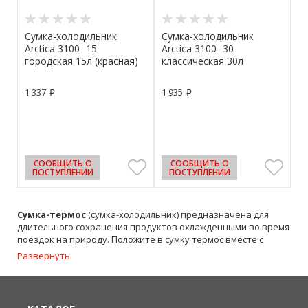
Сумка-холодильник
Сумка-холодильник
Arctica 3100- 15
Arctica 3100- 30
городская 15л (красная)
классическая 30л
(болотная)
1 337
1 935
p
p
СООБЩИТЬ О
СООБЩИТЬ О
ПОСТУПЛЕНИИ
ПОСТУПЛЕНИИ
Сумка-термос
(сумка-холодильник) предназначена для
длительного сохранения продуктов охлажденными во время
поездок на природу. Положите в сумку термос вместе с
продуктами замороженные аккумуляторы температуры, и
Развернуть
Ваши продукты сохранятся свежими даже в сильную жару.