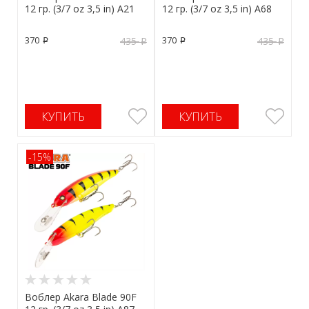
12 гр. (3/7 oz 3,5 in) A21
12 гр. (3/7 oz 3,5 in) A68
370
370
435
435
p
p
p
p
КУПИТЬ
КУПИТЬ
-15%
Воблер Akara Blade 90F