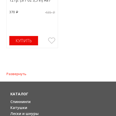
12 гр. (3/7 oz 3,5 in) A87
370
435
p
p
КУПИТЬ
Развернуть
КАТАЛОГ
Спиннинги
Катушки
Лески и шнуры