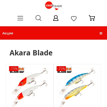
ose
Акции
Akara Blade
-15%
-15%