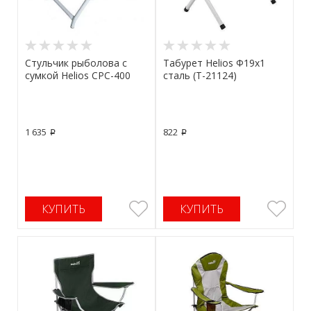
Стульчик рыболова с
Табурет Helios Ф19х1
сумкой Helios CPС-400
сталь (Т-21124)
1 635
822
p
p
КУПИТЬ
КУПИТЬ