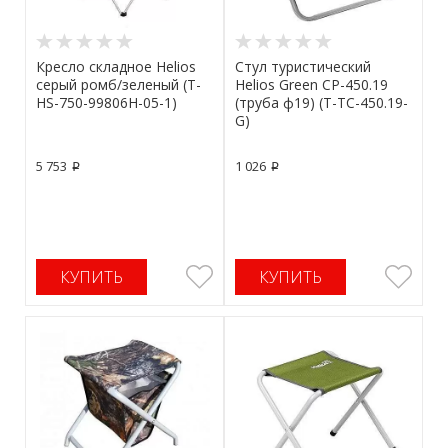
Кресло складное Helios
Стул туристический
серый ромб/зеленый (T-
Helios Green CP-450.19
HS-750-99806H-05-1)
(труба ф19) (T-TC-450.19-
G)
5 753
1 026
p
p
КУПИТЬ
КУПИТЬ