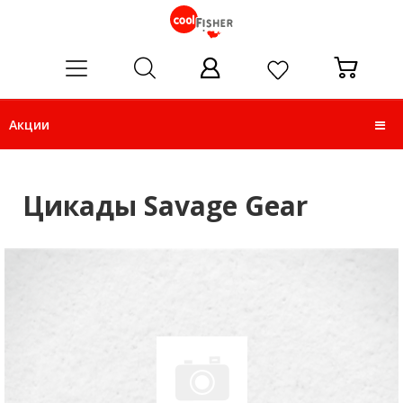
ose
Акции
Цикады Savage Gear