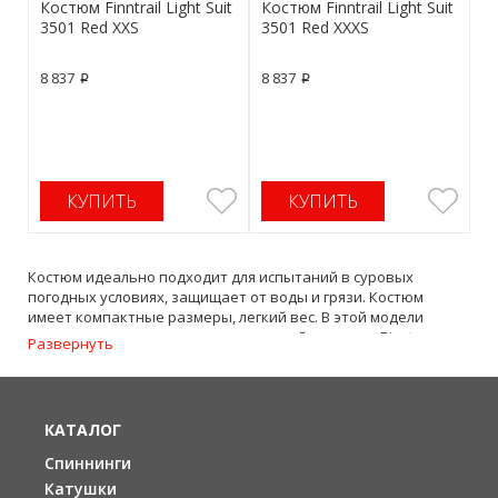
Костюм Finntrail Light Suit
Костюм Finntrail Light Suit
3501 Red XXS
3501 Red XXXS
8 837
8 837
p
p
КУПИТЬ
КУПИТЬ
Костюм идеально подходит для испытаний в суровых
погодных условиях, защищает от воды и грязи. Костюм
имеет компактные размеры, легкий вес. В этой модели
используется специальная износостойкая ткань Ripstop с
Развернуть
мембраной "HARD-TEX". Изделия устойчивы к ветру и
механическим повреждениям. Отлично подходит для
активного отдыха на природе и для таких хобби, как охота,
рыбалка, езда по бездорожью в сухую погоду.
КАТАЛОГ
Мембрана
10000 мм 7000 г./м2/24ч
Спиннинги
Катушки