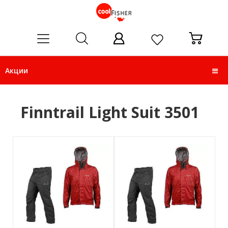
ose
Акции
Finntrail Light Suit 3501