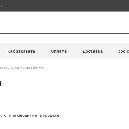
а
Как заказать
Оплата
Доставка
cool
аховые удилища Okuma
a
ого типа сегодня нет в продаже